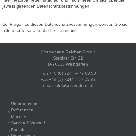
Internetauftritt regelmäßig auf und informieren Sie sich über die
jeweils geltenden Datenschutzbestimmungen.
Bei Fragen zu diesen Datenschutzbestimmungen wenden Sie sich
bitte über unsere
Kontakt-Seite
an uns.
Cosmoderm Reichert GmbH
Stettiner Str. 22
D-76356 Weingarten
Fon +49 (0) 7244 – 77 03 50
Fax +49 (0) 7244 – 77 03 99
e-mail
info@cosmoderm.de
Unternehmen
Referenzen
Messen
Service & Verkauf
Kontakt
Datenschutz